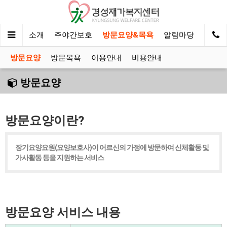
인
시설소개
주야간보호
방문요양&목욕
알림마당
방문요양
방문목욕
이용안내
비용안내
방문요양
방문요양이란?
장기요양요원(요양보호사)이 어르신의 가정에 방문하여 신체활동 및
가사활동 등을 지원하는 서비스
방문요양 서비스 내용