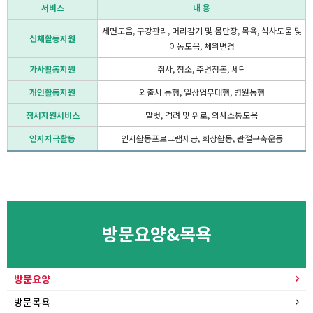
서비스
내 용
세면도움, 구강관리, 머리감기 및 몸단장, 목욕, 식사도움 및
신체활동지원
이동도움, 체위변경
가사활동지원
취사, 청소, 주변정돈, 세탁
개인활동지원
외출시 동행, 일상업무대행, 병원동행
정서지원서비스
말벗, 격려 및 위로, 의사소통도움
인지자극활동
인지활동프로그램제공, 회상활동, 관절구축운동
방문요양&목욕
방문요양
방문목욕